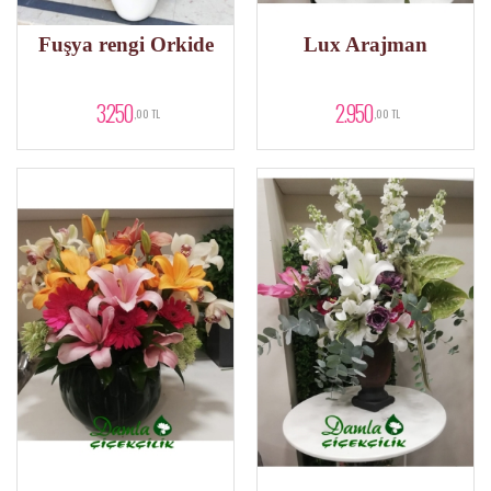
Fuşya rengi Orkide
Lux Arajman
3.250
2.950
,00 TL
,00 TL