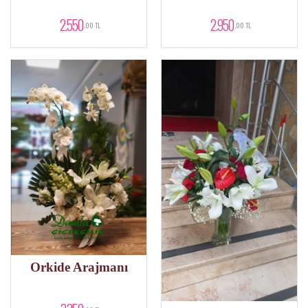
2.550
2.950
,00 TL
,00 TL
Orkide Arajmanı