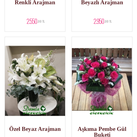
Renkli Arajman
Beyazlı Arajman
2.550
2.950
,00 TL
,00 TL
Özel Beyaz Arajman
Aşkıma Pembe Gül
Buketi