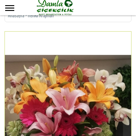
Anasayfa
>
Renkli Arajman