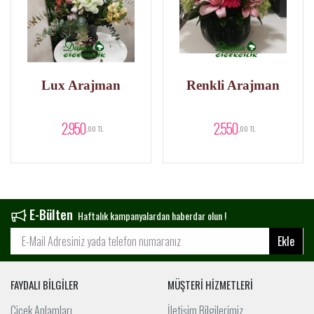
Lux Arajman
Renkli Arajman
2.950
2.550
,00 TL
,00 TL
E-Bülten
Haftalık kampanyalardan haberdar olun !
Ekle
FAYDALI BİLGİLER
MÜŞTERİ HİZMETLERİ
Çiçek Anlamları
İletişim Bilgilerimiz