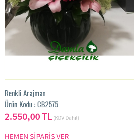
Renkli Arajman
Ürün Kodu : CB2575
2.550,00 TL
(KDV Dahil)
HEMEN SİPARİŞ VER